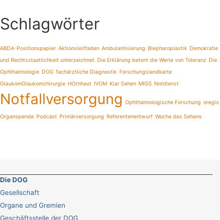
Schlagwörter
ABDA-Positionspapier
Aktionsleitfaden
Ambulantisierung
Blepharoplastik
Demokratie
und Rechtsstaatlichkeit unterzeichnet. Die Erklärung betont die Werte von Toleranz
Die
Ophthalmologie
DOG
fachärztliche Diagnostik
Forschungslandkarte
GlaukomGlaukomchirurgie
HOrnhaut
IVOM
Klar Sehen
MIGS
Notdienst
Notfallversorgung
Ophthalmologische Forschung
oregis
Organspende
Podcast
Primärversorgung
Referentenentwurf
Woche des Sehens
Die DOG
Gesellschaft
Organe und Gremien
Geschäftsstelle der DOG