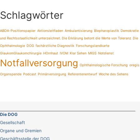
Schlagwörter
ABDA-Positionspapier
Aktionsleitfaden
Ambulantisierung
Blepharoplastik
Demokratie
und Rechtsstaatlichkeit unterzeichnet. Die Erklärung betont die Werte von Toleranz
Die
Ophthalmologie
DOG
fachärztliche Diagnostik
Forschungslandkarte
GlaukomGlaukomchirurgie
HOrnhaut
IVOM
Klar Sehen
MIGS
Notdienst
Notfallversorgung
Ophthalmologische Forschung
oregis
Organspende
Podcast
Primärversorgung
Referentenentwurf
Woche des Sehens
Die DOG
Gesellschaft
Organe und Gremien
Geschäftsstelle der DOG